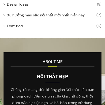
Design Ideas
(8)
Xu hướng màu sắc nội thất mới nhất hiện nay
(7)
Featured
(6)
ABOUT ME
NỘI THẤT ĐẸP
Chúng tôi mang đến không gian Nội thất của bạn
phong cách Đậm cá tính của Gia chủ đồng thời
đảm bảo sự tiện nghi và hài hòa trong sử dụng.