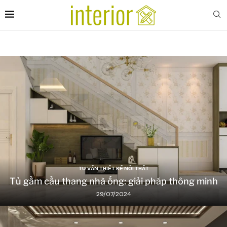
TƯ VẤN THIẾT KẾ NỘI THẤT
Tủ gầm cầu thang nhà ống: giải pháp thông minh
29/07/2024