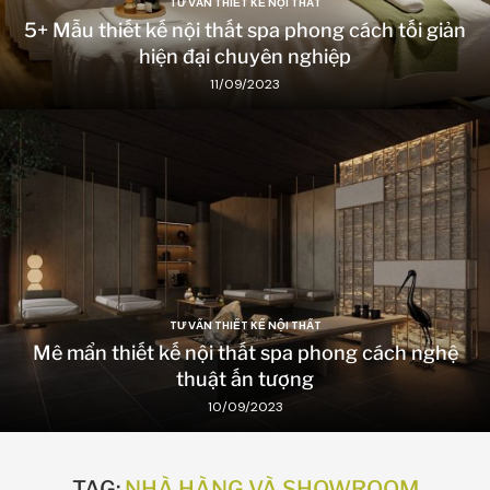
TƯ VẤN THIẾT KẾ NỘI THẤT
5+ Mẫu thiết kế nội thất spa phong cách tối giản
hiện đại chuyên nghiệp
11/09/2023
TƯ VẤN THIẾT KẾ NỘI THẤT
Mê mẩn thiết kế nội thất spa phong cách nghệ
thuật ấn tượng
10/09/2023
TAG:
NHÀ HÀNG VÀ SHOWROOM