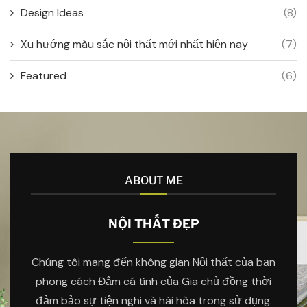
Design Ideas
(8)
Xu hướng màu sắc nội thất mới nhất hiện nay
(7)
Featured
(6)
ABOUT ME
NỘI THẤT ĐẸP
Chúng tôi mang đến không gian Nội thất của bạn
phong cách Đậm cá tính của Gia chủ đồng thời
đảm bảo sự tiện nghi và hài hòa trong sử dụng.