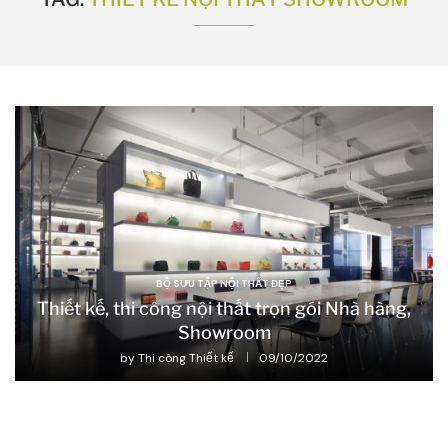
BỘ SƯU TẬP NỘI THẤT ĐẸP
Thiết kế, thi công nội thất trọn gói Nhà hàng,
Showroom
by
Thi công Thiết kế
09/10/2022