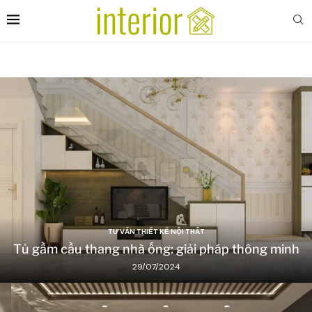
TƯ VẤN THIẾT KẾ NỘI THẤT
Tủ gầm cầu thang nhà ống: giải pháp thông minh
29/07/2024