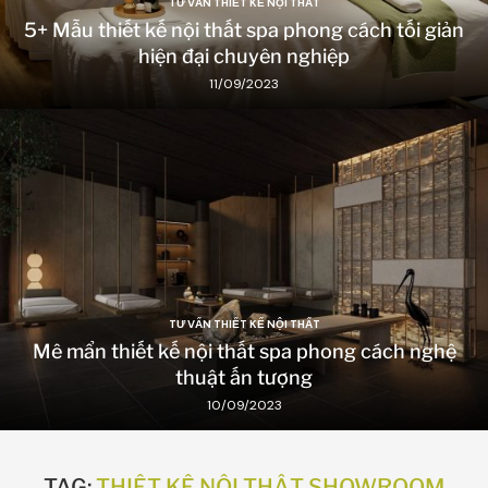
TƯ VẤN THIẾT KẾ NỘI THẤT
5+ Mẫu thiết kế nội thất spa phong cách tối giản
hiện đại chuyên nghiệp
11/09/2023
TƯ VẤN THIẾT KẾ NỘI THẤT
Mê mẩn thiết kế nội thất spa phong cách nghệ
thuật ấn tượng
10/09/2023
TAG:
THIẾT KẾ NỘI THẤT SHOWROOM