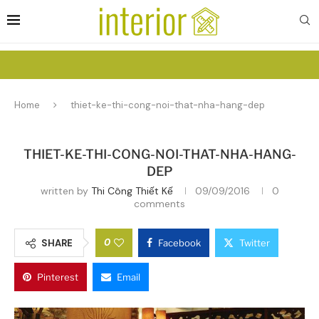
Home
thiet-ke-thi-cong-noi-that-nha-hang-dep
THIET-KE-THI-CONG-NOI-THAT-NHA-HANG-
DEP
written by
Thi Công Thiết Kế
09/09/2016
0
comments
0
SHARE
Facebook
Twitter
Pinterest
Email