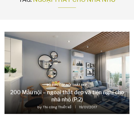
BỘ SƯU TẬP NỘI THẤT ĐẸP
200 Mẫu nội – ngoại thất đẹp và tiện nghi cho
nhà nhỏ (P.2)
by
Thi công Thiết kế
19/01/2017