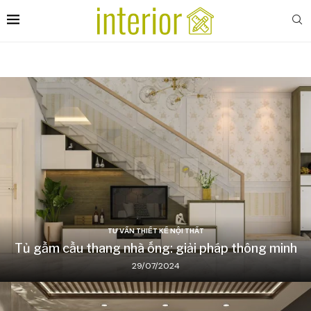
TƯ VẤN THIẾT KẾ NỘI THẤT
Tủ gầm cầu thang nhà ống: giải pháp thông minh
29/07/2024