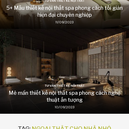
TƯ VẤN THIẾT KẾ NỘI THẤT
5+ Mẫu thiết kế nội thất spa phong cách tối giản
hiện đại chuyên nghiệp
11/09/2023
TƯ VẤN THIẾT KẾ NỘI THẤT
Mê mẩn thiết kế nội thất spa phong cách nghệ
thuật ấn tượng
10/09/2023
TAG:
NGOẠI THẤT CHO NHÀ NHỎ