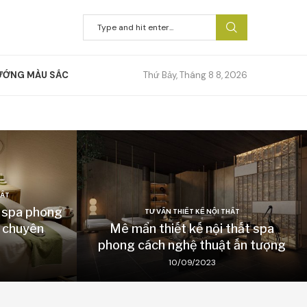
ƯỚNG MÀU SẮC
Thứ Bảy, Tháng 8 8, 2026
HẤT
t spa phong
TƯ VẤN THIẾT KẾ NỘI THẤT
i chuyên
Mê mẩn thiết kế nội thất spa
phong cách nghệ thuật ấn tượng
10/09/2023