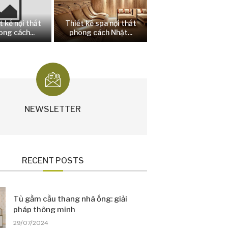
t kế nội thất
Thiết kế spa nội thất
ng cách...
phong cách Nhật...
NEWSLETTER
RECENT POSTS
Tủ gầm cầu thang nhà ống: giải
pháp thông minh
29/07/2024