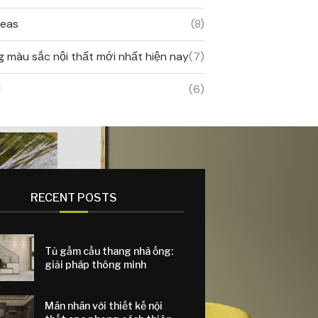
deas
(8)
 màu sắc nội thất mới nhất hiện nay
(7)
d
(6)
RECENT POSTS
Tủ gầm cầu thang nhà ống:
giải pháp thông minh
Mãn nhãn với thiết kế nội