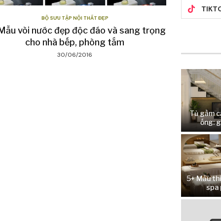
TIKT
BỘ SƯU TẬP NỘI THẤT ĐẸP
Mẫu vòi nước đẹp độc đáo và sang trọng
cho nhà bếp, phòng tắm
30/06/2016
Tủ gầm c
ống: g
5+ Mẫu thi
spa 