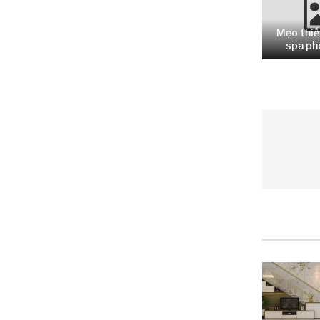
Mẹo thiế
spa pho