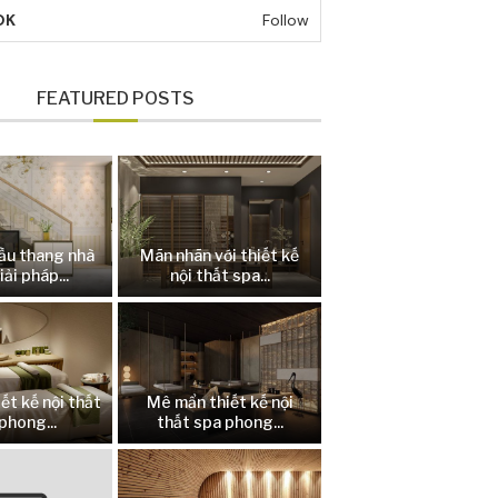
OK
Follow
FEATURED POSTS
ầu thang nhà
Mãn nhãn với thiết kế
iải pháp...
nội thất spa...
ết kế nội thất
Mê mẩn thiết kế nội
phong...
thất spa phong...