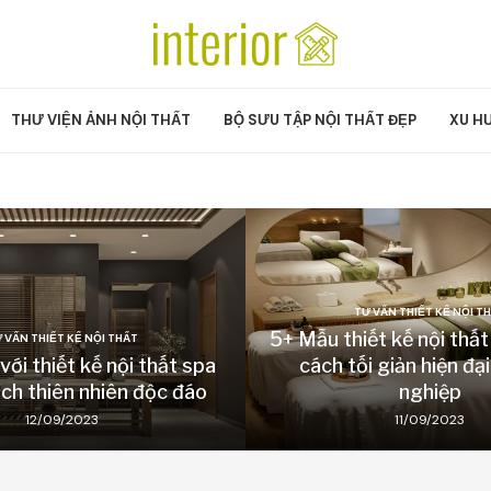
THƯ VIỆN ẢNH NỘI THẤT
BỘ SƯU TẬP NỘI THẤT ĐẸP
XU H
TƯ VẤN THIẾT KẾ NỘI T
5+ Mẫu thiết kế nội thấ
 VẤN THIẾT KẾ NỘI THẤT
ới thiết kế nội thất spa
cách tối giản hiện đạ
ch thiên nhiên độc đáo
nghiệp
12/09/2023
11/09/2023