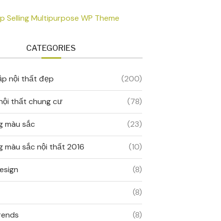
CATEGORIES
ập nội thất đẹp
(200)
 nội thất chung cư
(78)
g màu sắc
(23)
 màu sắc nội thất 2016
(10)
esign
(8)
(8)
rends
(8)