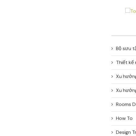
Bộ sưu t
Thiết kế
Xu hướn
Xu hướng
Rooms D
How To
Design T