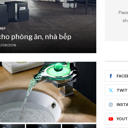
Pass
sh
 ĐẸP
cho phòng ăn, nhà bếp
/08/2016
FACE
TWIT
INST
YOUT