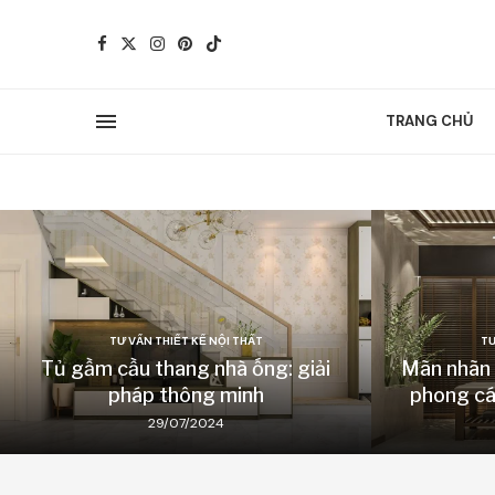
TRANG CHỦ
TƯ VẤN THIẾT KẾ NỘI THẤT
TƯ
Tủ gầm cầu thang nhà ống: giải
Mãn nhãn v
pháp thông minh
phong cá
29/07/2024