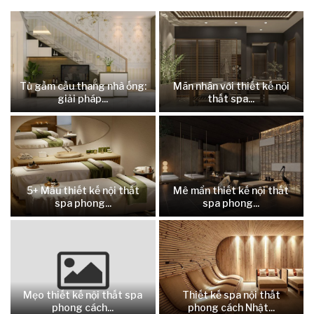
Tủ gầm cầu thang nhà ống:
Mãn nhãn với thiết kế nội
giải pháp...
thất spa...
5+ Mẫu thiết kế nội thất
Mê mẩn thiết kế nội thất
spa phong...
spa phong...
Mẹo thiết kế nội thất spa
Thiết kế spa nội thất
phong cách...
phong cách Nhật...