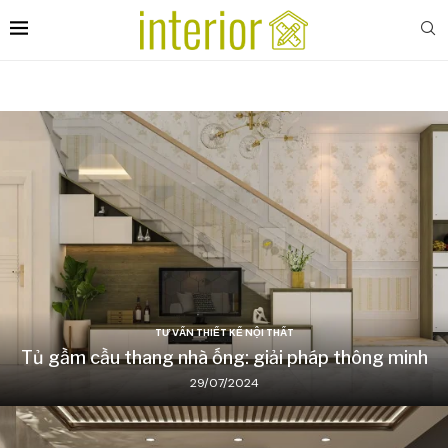
TƯ VẤN THIẾT KẾ NỘI THẤT
Tủ gầm cầu thang nhà ống: giải pháp thông minh
29/07/2024