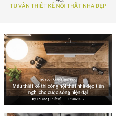
TƯ VẤN THIẾT KẾ NỘI THẤT NHÀ ĐẸP
BỘ SƯU TẬP NỘI THẤT ĐẸP
Mẫu thiết kế thi công nội thất nhà đẹp tiện
nghi cho cuộc sống hiện đại
by
Thi công Thiết kế
17/05/2017