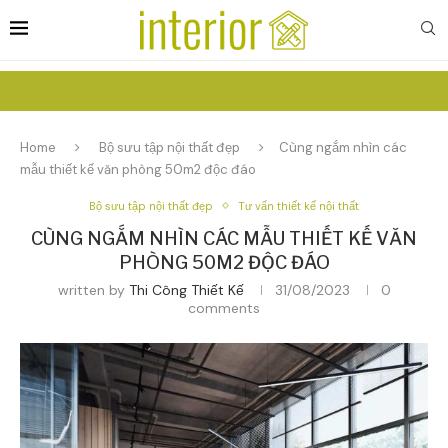
Home
Bộ sưu tập nội thất đẹp
Cùng ngắm nhìn các
mẫu thiết kế văn phòng 50m2 độc đáo
Bộ sưu tập nội thất đẹp
Tư vấn thiết kế nội thất
CÙNG NGẮM NHÌN CÁC MẪU THIẾT KẾ VĂN
PHÒNG 50M2 ĐỘC ĐÁO
written by
Thi Công Thiết Kế
31/08/2023
0
comments