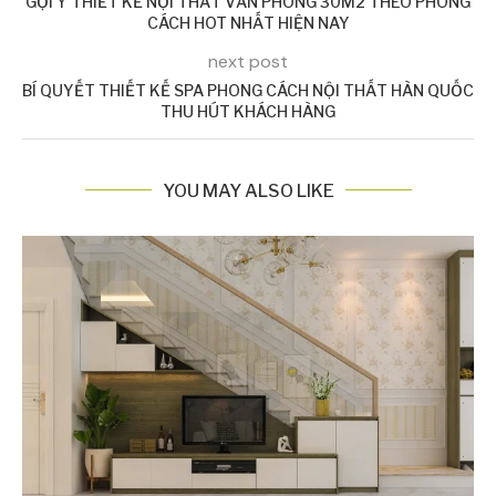
GỢI Ý THIẾT KẾ NỘI THẤT VĂN PHÒNG 30M2 THEO PHONG
CÁCH HOT NHẤT HIỆN NAY
next post
BÍ QUYẾT THIẾT KẾ SPA PHONG CÁCH NỘI THẤT HÀN QUỐC
THU HÚT KHÁCH HÀNG
YOU MAY ALSO LIKE