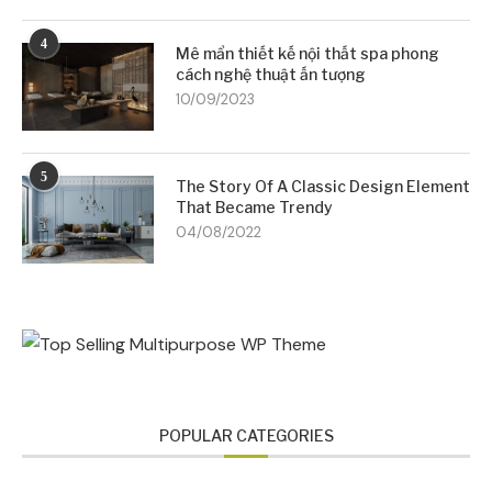
4
Mê mẩn thiết kế nội thất spa phong
cách nghệ thuật ấn tượng
10/09/2023
5
The Story Of A Classic Design Element
That Became Trendy
04/08/2022
POPULAR CATEGORIES