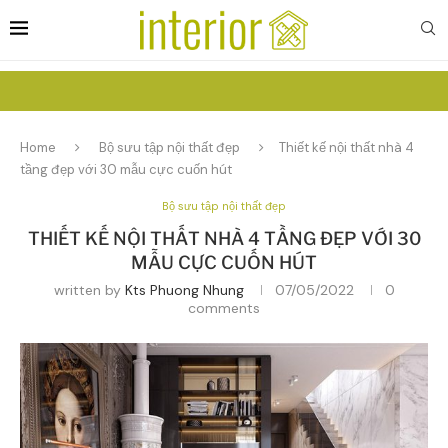
Home
Bộ sưu tập nội thất đẹp
Thiết kế nội thất nhà 4
tầng đẹp với 30 mẫu cực cuốn hút
Bộ sưu tập nội thất đẹp
THIẾT KẾ NỘI THẤT NHÀ 4 TẦNG ĐẸP VỚI 30
MẪU CỰC CUỐN HÚT
written by
Kts Phuong Nhung
07/05/2022
0
comments