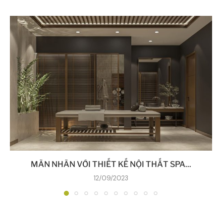
MÃN NHÃN VỚI THIẾT KẾ NỘI THẤT SPA...
12/09/2023