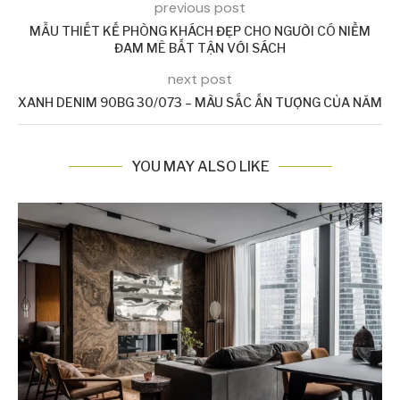
previous post
MẪU THIẾT KẾ PHÒNG KHÁCH ĐẸP CHO NGƯỜI CÓ NIỀM
ĐAM MÊ BẤT TẬN VỚI SÁCH
next post
XANH DENIM 90BG 30/073 – MÀU SẮC ẤN TƯỢNG CỦA NĂM
YOU MAY ALSO LIKE