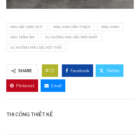
MÀU SẮC NĂM 2017
MÀU XÁM CẨM THẠCH
MÀU XANH
NÂU TRẦM ẤM
XU HƯỚNG MÀU SẮC MỚI NHẤT
XU HƯỚNG MÀU SẮC NỘI THẤT
0
SHARE
Facebook
Twitter
Pinterest
Email
THI CÔNG THIẾT KẾ