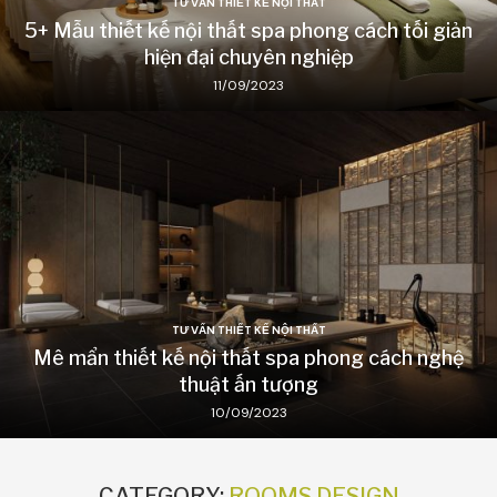
TƯ VẤN THIẾT KẾ NỘI THẤT
5+ Mẫu thiết kế nội thất spa phong cách tối giản
hiện đại chuyên nghiệp
11/09/2023
TƯ VẤN THIẾT KẾ NỘI THẤT
Mê mẩn thiết kế nội thất spa phong cách nghệ
thuật ấn tượng
10/09/2023
CATEGORY:
ROOMS DESIGN