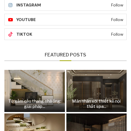
INSTAGRAM
Follow
YOUTUBE
Follow
TIKTOK
Follow
FEATURED POSTS
Tủ gầm cầu thang nhà ống:
Mãn nhãn với thiết kế nội
giải pháp...
thất spa...