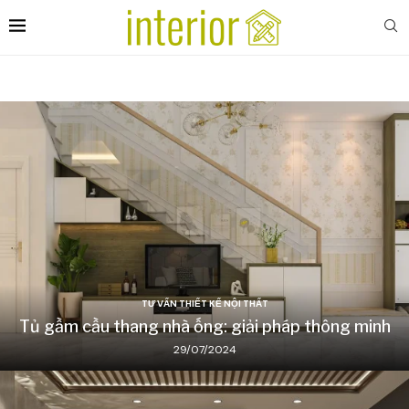
TƯ VẤN THIẾT KẾ NỘI THẤT
Tủ gầm cầu thang nhà ống: giải pháp thông minh
29/07/2024