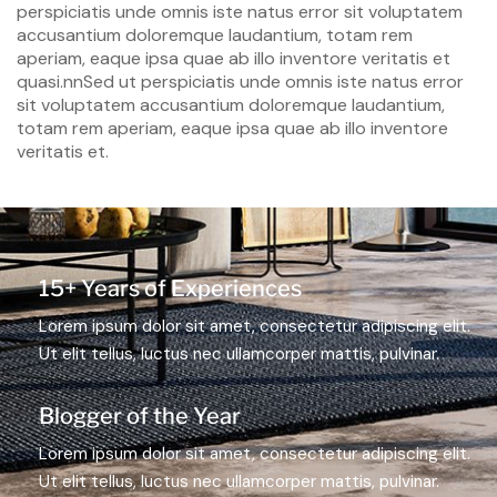
perspiciatis unde omnis iste natus error sit voluptatem
accusantium doloremque laudantium, totam rem
aperiam, eaque ipsa quae ab illo inventore veritatis et
quasi.nnSed ut perspiciatis unde omnis iste natus error
sit voluptatem accusantium doloremque laudantium,
totam rem aperiam, eaque ipsa quae ab illo inventore
veritatis et.
15+ Years of Experiences
Lorem ipsum dolor sit amet, consectetur adipiscing elit.
Ut elit tellus, luctus nec ullamcorper mattis, pulvinar.
Blogger of the Year
Lorem ipsum dolor sit amet, consectetur adipiscing elit.
Ut elit tellus, luctus nec ullamcorper mattis, pulvinar.