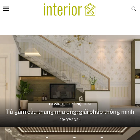
TƯ VẤN THIẾT KẾ NỘI THẤT
Tủ gầm cầu thang nhà ống: giải pháp thông minh
29/07/2024