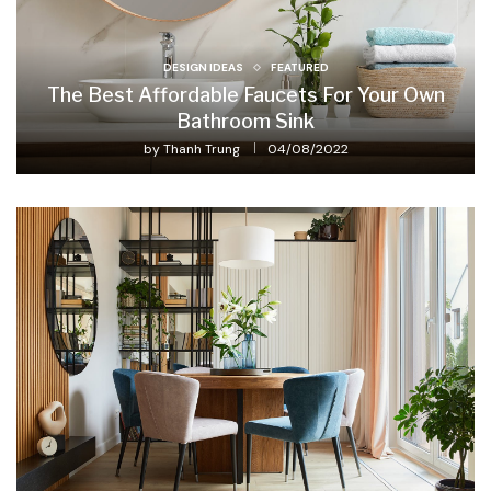
DESIGN IDEAS
FEATURED
The Best Affordable Faucets For Your Own
Bathroom Sink
by
Thanh Trung
04/08/2022