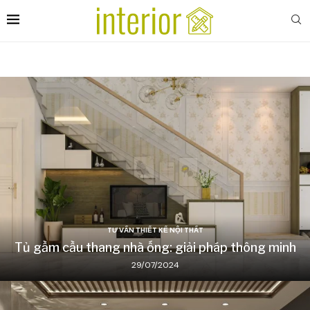
TƯ VẤN THIẾT KẾ NỘI THẤT
Tủ gầm cầu thang nhà ống: giải pháp thông minh
29/07/2024