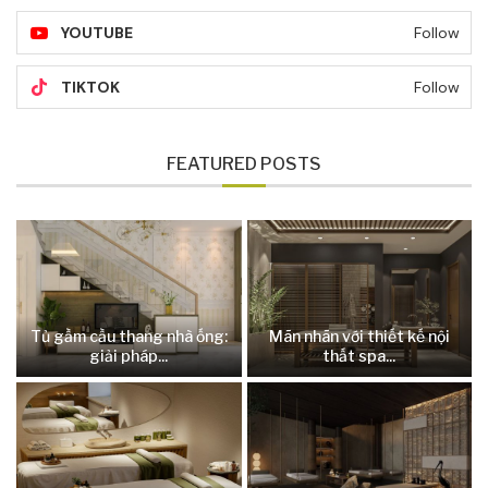
YOUTUBE
Follow
TIKTOK
Follow
FEATURED POSTS
Tủ gầm cầu thang nhà ống:
Mãn nhãn với thiết kế nội
giải pháp...
thất spa...