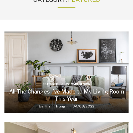
FEATURED
ROOMS DESIGN
All The Changes I’ve Made to My Living Room
This Year
by
Thanh Trung
04/08/2022