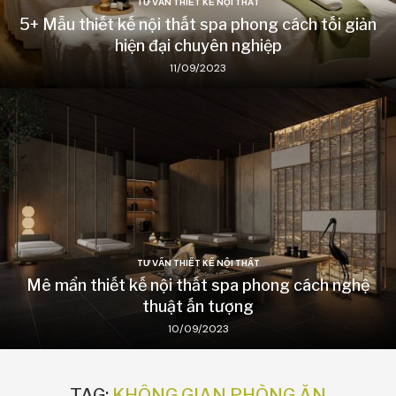
TƯ VẤN THIẾT KẾ NỘI THẤT
5+ Mẫu thiết kế nội thất spa phong cách tối giản
hiện đại chuyên nghiệp
11/09/2023
TƯ VẤN THIẾT KẾ NỘI THẤT
Mê mẩn thiết kế nội thất spa phong cách nghệ
thuật ấn tượng
10/09/2023
TAG:
KHÔNG GIAN PHÒNG ĂN