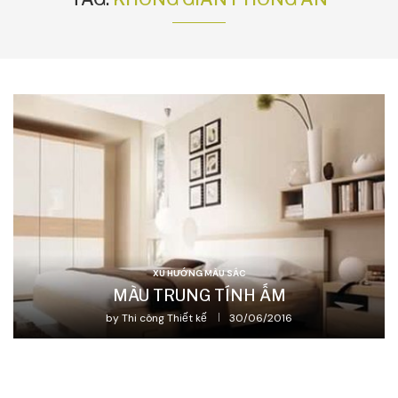
XU HƯỚNG MÀU SẮC
MÀU TRUNG TÍNH ẤM
by
Thi công Thiết kế
30/06/2016