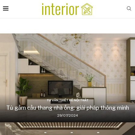
TƯ VẤN THIẾT KẾ NỘI THẤT
Tủ gầm cầu thang nhà ống: giải pháp thông minh
29/07/2024