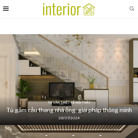
TƯ VẤN THIẾT KẾ NỘI THẤT
Tủ gầm cầu thang nhà ống: giải pháp thông minh
29/07/2024