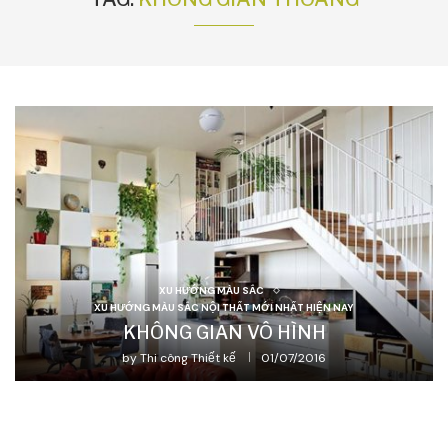
XU HƯỚNG MÀU SẮC
XU HƯỚNG MÀU SẮC NỘI THẤT MỚI NHẤT HIỆN NAY
KHÔNG GIAN VÔ HÌNH
by
Thi công Thiết kế
01/07/2016