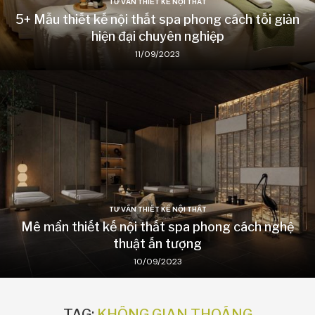
TƯ VẤN THIẾT KẾ NỘI THẤT
5+ Mẫu thiết kế nội thất spa phong cách tối giản
hiện đại chuyên nghiệp
11/09/2023
TƯ VẤN THIẾT KẾ NỘI THẤT
Mê mẩn thiết kế nội thất spa phong cách nghệ
thuật ấn tượng
10/09/2023
TAG:
KHÔNG GIAN THOÁNG