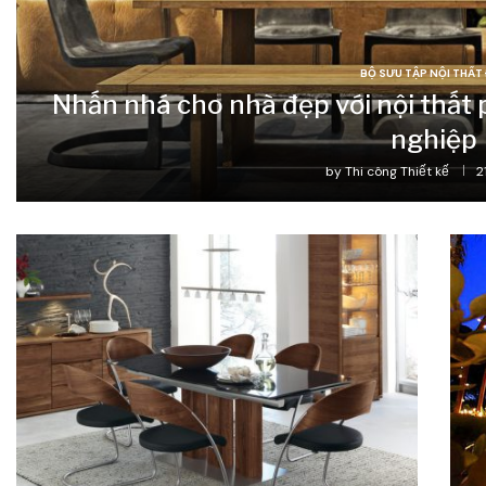
BỘ SƯU TẬP NỘI THẤT
Nhấn nhá cho nhà đẹp với nội thấ
nghiệp
by
Thi công Thiết kế
2