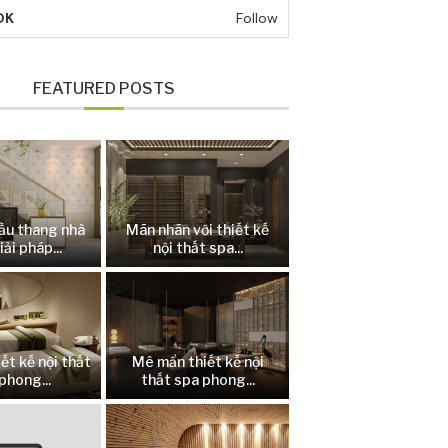
OK
Follow
FEATURED POSTS
ầu thang nhà
Mãn nhãn với thiết kế
iải pháp...
nội thất spa...
ết kế nội thất
Mê mẩn thiết kế nội
phong...
thất spa phong...