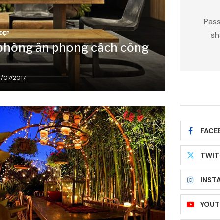
Pass
 ĐẸP
sh
t phòng ăn phong cách công
1/07/2017
FACE
TWIT
INST
YOUT