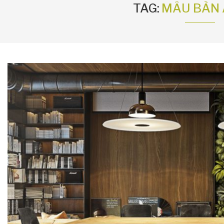
TAG:
MẪU BÀN 