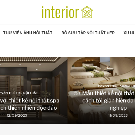
THƯ VIỆN ẢNH NỘI THẤT
BỘ SƯU TẬP NỘI THẤT ĐẸP
XU H
TƯ VẤN THIẾT KẾ NỘI T
5+ Mẫu thiết kế nội thấ
 VẤN THIẾT KẾ NỘI THẤT
ới thiết kế nội thất spa
cách tối giản hiện đạ
ch thiên nhiên độc đáo
nghiệp
12/09/2023
11/09/2023