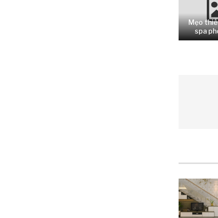
Mẹo thiế
spa pho