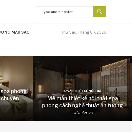
ƯỚNG MÀU SẮC
Thứ Sáu, Tháng 8 7, 2026
HẤT
t spa phong
TƯ VẤN THIẾT KẾ NỘI THẤT
i chuyên
Mê mẩn thiết kế nội thất spa
phong cách nghệ thuật ấn tượng
10/09/2023