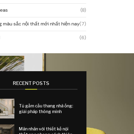
deas
(8)
 màu sắc nội thất mới nhất hiện nay
(7)
d
(6)
RECENT POSTS
Tủ gầm cầu thang nhà ống:
giải pháp thông minh
Mãn nhãn với thiết kế nội