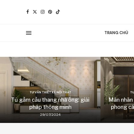
TRANG CHỦ
TƯ VẤN THIẾT KẾ NỘI THẤT
TƯ
Tủ gầm cầu thang nhà ống: giải
Mãn nhãn v
pháp thông minh
phong cá
29/07/2024