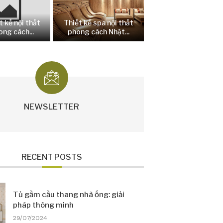
t kế nội thất
Thiết kế spa nội thất
ng cách...
phong cách Nhật...
NEWSLETTER
RECENT POSTS
Tủ gầm cầu thang nhà ống: giải
pháp thông minh
29/07/2024