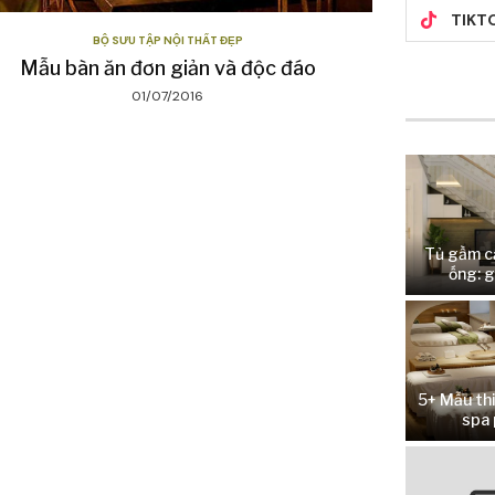
TIKT
BỘ SƯU TẬP NỘI THẤT ĐẸP
Mẫu bàn ăn đơn giản và độc đáo
01/07/2016
Tủ gầm c
ống: g
5+ Mẫu thi
spa 