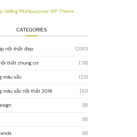
CATEGORIES
ập nội thất đẹp
(200)
 nội thất chung cư
(78)
g màu sắc
(23)
 màu sắc nội thất 2016
(10)
esign
(8)
(8)
rends
(8)