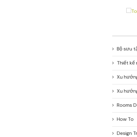
Bộ sưu t
Thiết kế
Xu hướn
Xu hướng
Rooms D
How To
Design T