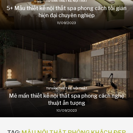
TƯ VẤN THIẾT KẾ NỘI THẤT
5+ Mẫu thiết kế nội thất spa phong cách tối giản
hiện đại chuyên nghiệp
11/09/2023
TƯ VẤN THIẾT KẾ NỘI THẤT
Mê mẩn thiết kế nội thất spa phong cách nghệ
thuật ấn tượng
10/09/2023
TAG:
MẪU NỘI THẤT PHÒNG KHÁCH ĐẸP