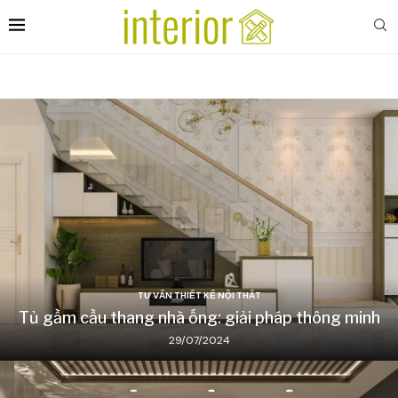
TƯ VẤN THIẾT KẾ NỘI THẤT
Tủ gầm cầu thang nhà ống: giải pháp thông minh
29/07/2024