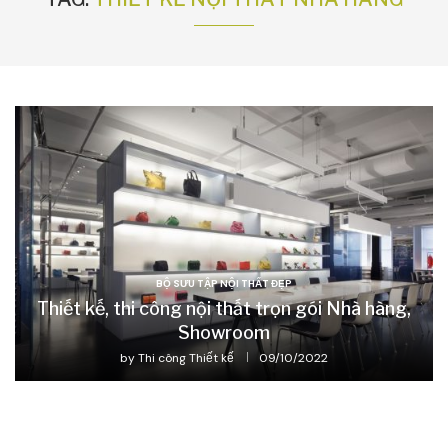
BỘ SƯU TẬP NỘI THẤT ĐẸP
Thiết kế, thi công nội thất trọn gói Nhà hàng,
Showroom
by
Thi công Thiết kế
09/10/2022