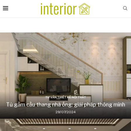
TƯ VẤN THIẾT KẾ NỘI THẤT
Tủ gầm cầu thang nhà ống: giải pháp thông minh
29/07/2024