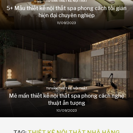
TƯ VẤN THIẾT KẾ NỘI THẤT
5+ Mẫu thiết kế nội thất spa phong cách tối giản
hiện đại chuyên nghiệp
11/09/2023
TƯ VẤN THIẾT KẾ NỘI THẤT
Mê mẩn thiết kế nội thất spa phong cách nghệ
thuật ấn tượng
10/09/2023
TAG:
THIẾT KẾ NỘI THẤT NHÀ HÀNG