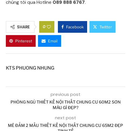
chúng tôi qua Hotline
089 888 6767
.
0
SHARE
Facebook
Twitter
Pinterest
Email
KTS PHUONG NHUNG
previous post
PHÒNG NGỦ THIẾT KẾ NỘI THẤT CHUNG CƯ 60M2 SƠN
MÀU GÌ ĐẸP?
next post
MÊ ĐẮM 2 MẪU THIẾT KẾ NỘI THẤT CHUNG CƯ 65M2 ĐẸP
TINH TẾ