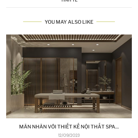
YOU MAY ALSO LIKE
MÃN NHÃN VỚI THIẾT KẾ NỘI THẤT SPA...
12/09/2023