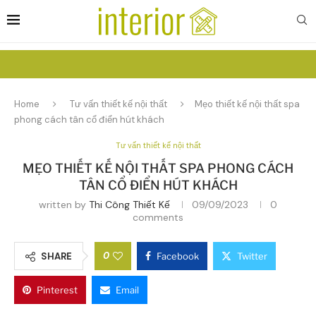
Home
Tư vấn thiết kế nội thất
Mẹo thiết kế nội thất spa
phong cách tân cổ điển hút khách
Tư vấn thiết kế nội thất
MẸO THIẾT KẾ NỘI THẤT SPA PHONG CÁCH
TÂN CỔ ĐIỂN HÚT KHÁCH
written by
Thi Công Thiết Kế
09/09/2023
0
comments
0
SHARE
Facebook
Twitter
Pinterest
Email