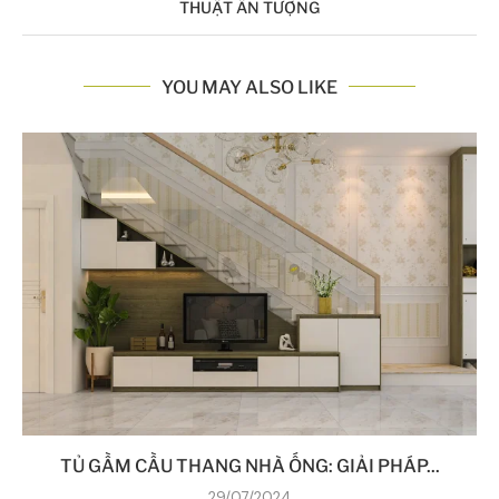
THUẬT ẤN TƯỢNG
YOU MAY ALSO LIKE
TỦ GẦM CẦU THANG NHÀ ỐNG: GIẢI PHÁP...
29/07/2024