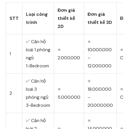
Đơn giá
Loại công
Đơn giá
STT
thiết kế
ĐV
trình
thiết kế 3D
2D
✅ Căn hộ
⭐
loại 1 phòng
⭐
10.000.000
⭐
1
ngủ
2.000.000
–
Căn
1-Bedroom
12.000.000
✅ Căn hộ
⭐
loại 3
⭐
18.000.000
⭐
2
phòng ngủ
5.000.000
–
Căn
3-Bedroom
20.000.000
✅ Căn hộ
⭐
loại 2
⭐
14.000.000
⭐