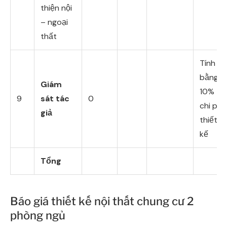
thiện nội
– ngoại
thất
Tính
bằng
Giám
10%
9
sát tác
0
chi phí
giả
thiết
kế
Tổng
Báo giá thiết kế nội thất chung cư 2
phòng ngủ