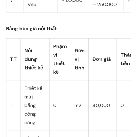
7
⭐ 65.000
⭐ m
Villa
– 250.000
Bảng báo giá nội thất
Phạm
Nội
Đơn
vi
Thành
TT
dung
vị
Đơn giá
thiết
tiền
thiết kế
tính
kế
Thiết kế
mặt
1
bằng
0
m2
40,000
0
công
năng