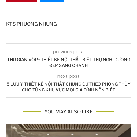
KTS PHUONG NHUNG
previous post
THƯ GIÃN VỚI 9 THIẾT KẾ NỘI THẤT BIỆT THỰ NGHỈ DƯỠNG
ĐẸP SANG CHẢNH
next post
5 LƯU Ý THIẾT KẾ NỘI THẤT CHUNG CƯ THEO PHONG THỦY
CHO TỪNG KHU VỰC MỌI GIA ĐÌNH NÊN BIẾT
YOU MAY ALSO LIKE