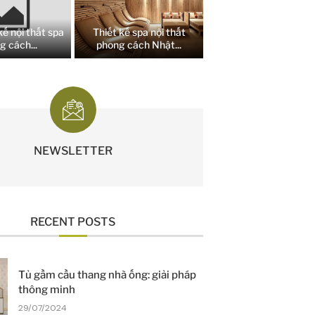
kế nội thất spa
Thiết kế spa nội thất
g cách...
phong cách Nhật...
NEWSLETTER
RECENT POSTS
Tủ gầm cầu thang nhà ống: giải pháp
thông minh
29/07/2024