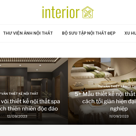
THƯ VIỆN ẢNH NỘI THẤT
BỘ SƯU TẬP NỘI THẤT ĐẸP
XU H
TƯ VẤN THIẾT KẾ NỘI T
5+ Mẫu thiết kế nội thấ
 VẤN THIẾT KẾ NỘI THẤT
ới thiết kế nội thất spa
cách tối giản hiện đạ
ch thiên nhiên độc đáo
nghiệp
12/09/2023
11/09/2023