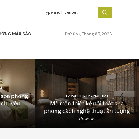
ƯỚNG MÀU SẮC
Thứ Sáu, Tháng 8 7, 2026
HẤT
t spa phong
TƯ VẤN THIẾT KẾ NỘI THẤT
i chuyên
Mê mẩn thiết kế nội thất spa
phong cách nghệ thuật ấn tượng
10/09/2023