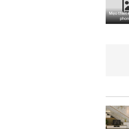
Mẹo thiết 
phon