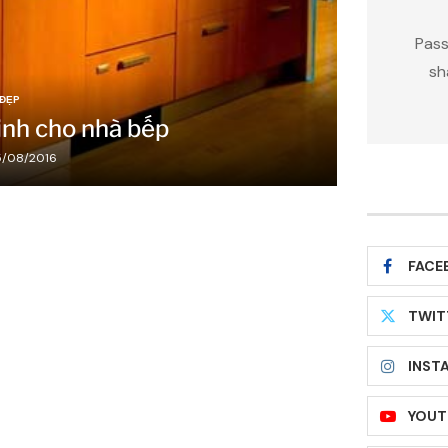
Pass
sh
 ĐẸP
inh cho nhà bếp
/08/2016
FACE
TWIT
INST
YOUT