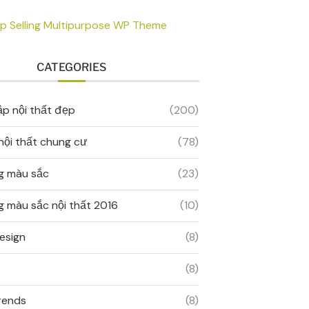
CATEGORIES
ập nội thất đẹp
(200)
 nội thất chung cư
(78)
g màu sắc
(23)
 màu sắc nội thất 2016
(10)
esign
(8)
(8)
rends
(8)