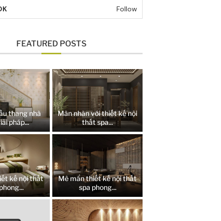
OK
Follow
FEATURED POSTS
ầu thang nhà
Mãn nhãn với thiết kế nội
iải pháp...
thất spa...
ết kế nội thất
Mê mẩn thiết kế nội thất
phong...
spa phong...