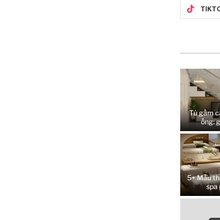
TIKT
Tủ gầm c
ống: g
5+ Mẫu thi
spa 