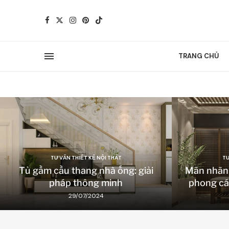
TRANG CHỦ
TƯ VẤN THIẾT KẾ NỘI THẤT
TƯ
Tủ gầm cầu thang nhà ống: giải
Mãn nhãn v
pháp thông minh
phong cá
29/07/2024