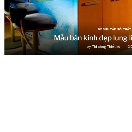
BỘ SƯU TẬP NỘI THẤT
Mẫu bàn kính đẹp lung l
by
Thi công Thiết kế
05