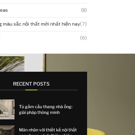
deas
(8)
 màu sắc nội thất mới nhất hiện nay
(7)
d
(6)
RECENT POSTS
Tủ gầm cầu thang nhà ống:
giải pháp thông minh
Mãn nhãn với thiết kế nội thất