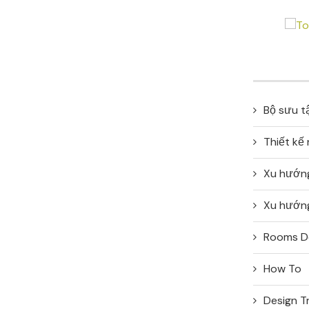
Bộ sưu t
Thiết kế
Xu hướn
Xu hướng
Rooms D
How To
Design T