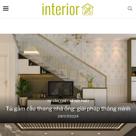
TƯ VẤN THIẾT KẾ NỘI THẤT
Tủ gầm cầu thang nhà ống: giải pháp thông minh
29/07/2024