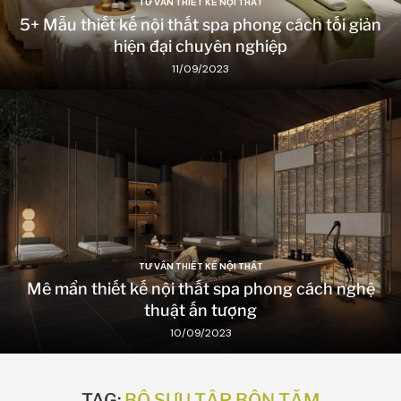
TƯ VẤN THIẾT KẾ NỘI THẤT
5+ Mẫu thiết kế nội thất spa phong cách tối giản
hiện đại chuyên nghiệp
11/09/2023
TƯ VẤN THIẾT KẾ NỘI THẤT
Mê mẩn thiết kế nội thất spa phong cách nghệ
thuật ấn tượng
10/09/2023
TAG:
BỘ SƯU TẬP BỒN TẮM