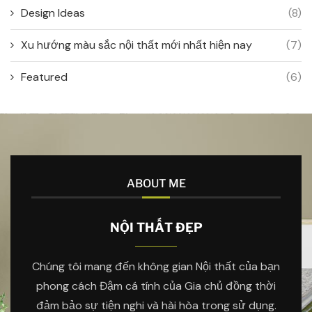
Design Ideas
(8)
Xu hướng màu sắc nội thất mới nhất hiện nay
(7)
Featured
(6)
ABOUT ME
NỘI THẤT ĐẸP
Chúng tôi mang đến không gian Nội thất của bạn
phong cách Đậm cá tính của Gia chủ đồng thời
đảm bảo sự tiện nghi và hài hòa trong sử dụng.