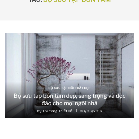
BỘ SƯU TẬP NỘI THẤT ĐẸP
Bộ sưu tập bồn tắm đẹp, sang trọng và độc
đáo cho mọi ngôi nhà
by
Thi công Thiết kế
30/06/2016