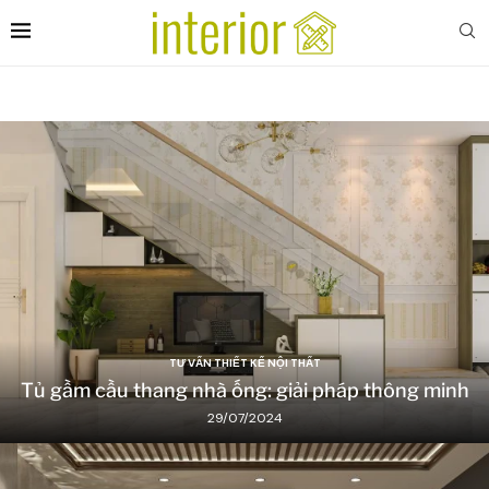
TƯ VẤN THIẾT KẾ NỘI THẤT
Tủ gầm cầu thang nhà ống: giải pháp thông minh
29/07/2024