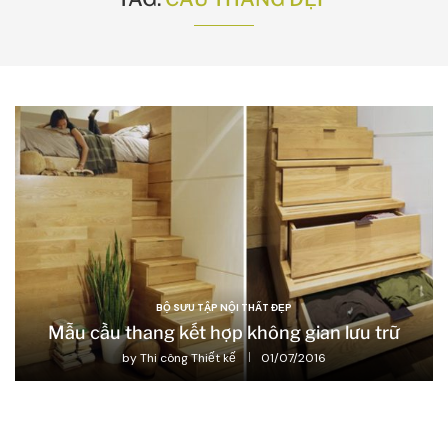
BỘ SƯU TẬP NỘI THẤT ĐẸP
Mẫu cầu thang kết hợp không gian lưu trữ
by
Thi công Thiết kế
01/07/2016