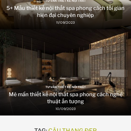
TƯ VẤN THIẾT KẾ NỘI THẤT
5+ Mẫu thiết kế nội thất spa phong cách tối giản
hiện đại chuyên nghiệp
11/09/2023
TƯ VẤN THIẾT KẾ NỘI THẤT
Mê mẩn thiết kế nội thất spa phong cách nghệ
thuật ấn tượng
10/09/2023
TAG:
CẦU THANG ĐẸP