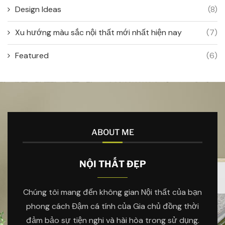
Design Ideas
(8)
Xu hướng màu sắc nội thất mới nhất hiện nay
(7)
Featured
(6)
ABOUT ME
NỘI THẤT ĐẸP
Chúng tôi mang đến không gian Nội thất của bạn
phong cách Đậm cá tính của Gia chủ đồng thời
đảm bảo sự tiện nghi và hài hòa trong sử dụng.