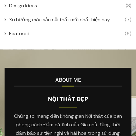
Design Ideas
(8)
Xu hướng màu sắc nội thất mới nhất hiện nay
(7)
Featured
(6)
ABOUT ME
NỘI THẤT ĐẸP
Chúng tôi mang đến không gian Nội thất của bạn
phong cách Đậm cá tính của Gia chủ đồng thời
đảm bảo sự tiện nghi và hài hòa trong sử dụng.