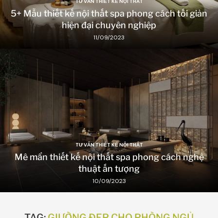
TƯ VẤN THIẾT KẾ NỘI THẤT
5+ Mẫu thiết kế nội thất spa phong cách tối giản
hiện đại chuyên nghiệp
11/09/2023
TƯ VẤN THIẾT KẾ NỘI THẤT
Mê mẩn thiết kế nội thất spa phong cách nghệ
thuật ấn tượng
10/09/2023
TAG:
GIƯỜNG ĐẸP CHO PHÒNG NGỦ