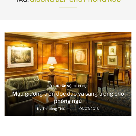
BỘ SƯU TẬP NỘI THẤT ĐẸP
Mẫu giường tròn độc đáo và sang trọng cho
phòng ngủ
by
Thi công Thiết kế
01/07/2016