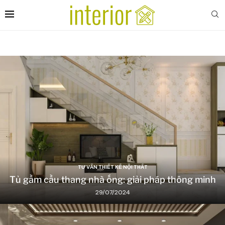
TƯ VẤN THIẾT KẾ NỘI THẤT
Tủ gầm cầu thang nhà ống: giải pháp thông minh
29/07/2024