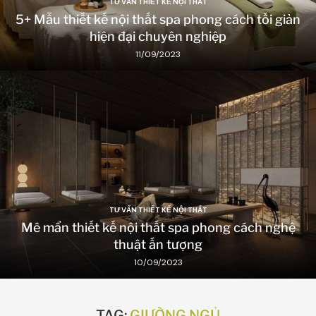
TƯ VẤN THIẾT KẾ NỘI THẤT
5+ Mẫu thiết kế nội thất spa phong cách tối giản
hiện đại chuyên nghiệp
11/09/2023
TƯ VẤN THIẾT KẾ NỘI THẤT
Mê mẩn thiết kế nội thất spa phong cách nghệ
thuật ấn tượng
10/09/2023
TAG:
GIƯỜNG NGỦ