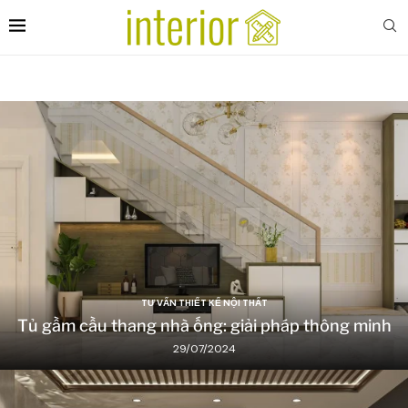
TƯ VẤN THIẾT KẾ NỘI THẤT
Tủ gầm cầu thang nhà ống: giải pháp thông minh
29/07/2024