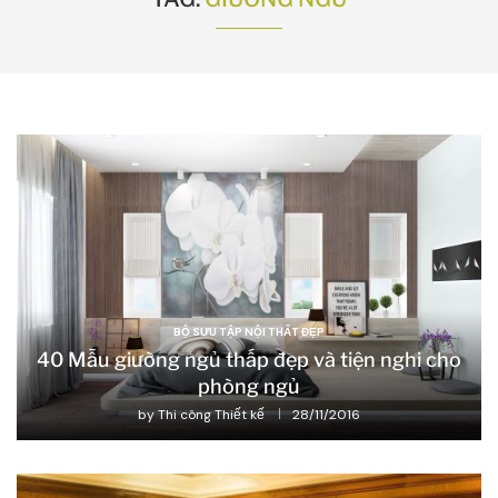
BỘ SƯU TẬP NỘI THẤT ĐẸP
40 Mẫu giường ngủ thấp đẹp và tiện nghi cho
phòng ngủ
by
Thi công Thiết kế
28/11/2016