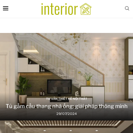
TƯ VẤN THIẾT KẾ NỘI THẤT
Tủ gầm cầu thang nhà ống: giải pháp thông minh
29/07/2024