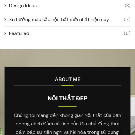
Design Ideas
(8)
Xu hướng màu sắc nội thất mới nhất hiện nay
(7)
Featured
(6)
ABOUT ME
NỘI THẤT ĐẸP
Chúng tôi mang đến không gian Nội thất của bạn
phong cách Đậm cá tính của Gia chủ đồng thời
đảm bảo sự tiện nghi và hài hòa trong sử dụng.