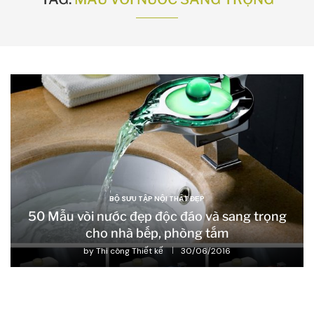
BỘ SƯU TẬP NỘI THẤT ĐẸP
50 Mẫu vòi nước đẹp độc đáo và sang trọng
cho nhà bếp, phòng tắm
by
Thi công Thiết kế
30/06/2016