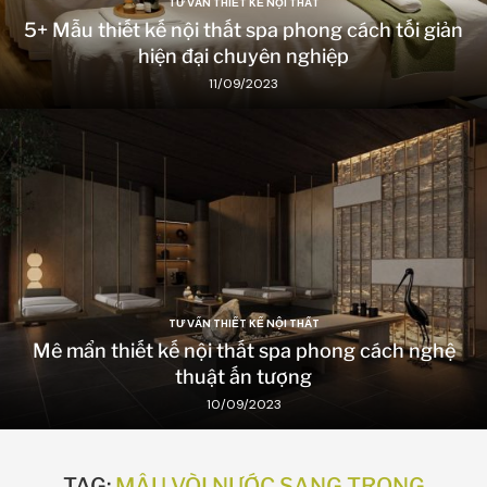
TƯ VẤN THIẾT KẾ NỘI THẤT
5+ Mẫu thiết kế nội thất spa phong cách tối giản
hiện đại chuyên nghiệp
11/09/2023
TƯ VẤN THIẾT KẾ NỘI THẤT
Mê mẩn thiết kế nội thất spa phong cách nghệ
thuật ấn tượng
10/09/2023
TAG:
MẪU VÒI NƯỚC SANG TRỌNG