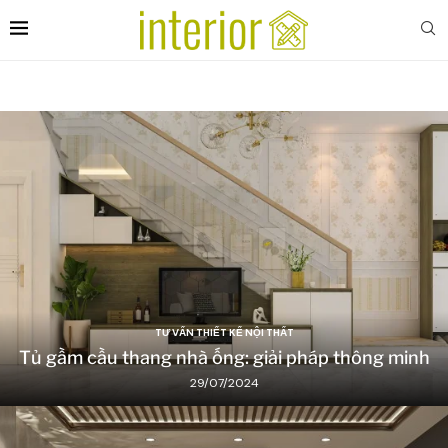
TƯ VẤN THIẾT KẾ NỘI THẤT
Tủ gầm cầu thang nhà ống: giải pháp thông minh
29/07/2024