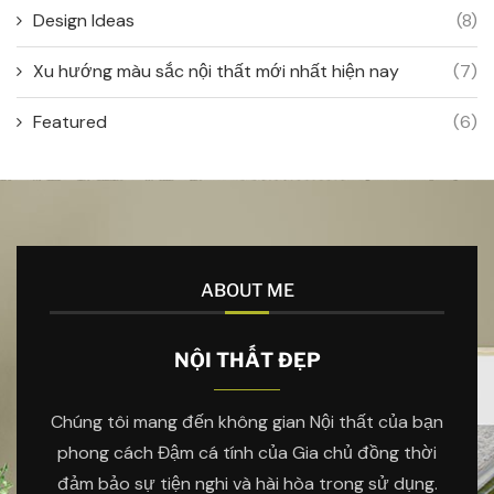
Design Ideas
(8)
Xu hướng màu sắc nội thất mới nhất hiện nay
(7)
Featured
(6)
ABOUT ME
NỘI THẤT ĐẸP
Chúng tôi mang đến không gian Nội thất của bạn
phong cách Đậm cá tính của Gia chủ đồng thời
đảm bảo sự tiện nghi và hài hòa trong sử dụng.