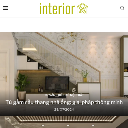
TƯ VẤN THIẾT KẾ NỘI THẤT
Tủ gầm cầu thang nhà ống: giải pháp thông minh
29/07/2024