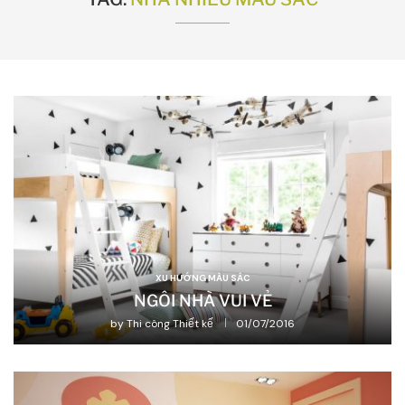
XU HƯỚNG MÀU SẮC
NGÔI NHÀ VUI VẺ
by
Thi công Thiết kế
01/07/2016