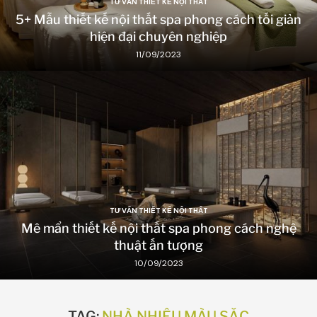
TƯ VẤN THIẾT KẾ NỘI THẤT
5+ Mẫu thiết kế nội thất spa phong cách tối giản
hiện đại chuyên nghiệp
11/09/2023
TƯ VẤN THIẾT KẾ NỘI THẤT
Mê mẩn thiết kế nội thất spa phong cách nghệ
thuật ấn tượng
10/09/2023
TAG:
NHÀ NHIỀU MÀU SẮC