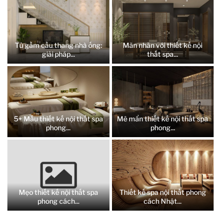
Tủ gầm cầu thang nhà ống:
Mãn nhãn với thiết kế nội
giải pháp...
thất spa...
5+ Mẫu thiết kế nội thất spa
Mê mẩn thiết kế nội thất spa
phong...
phong...
Mẹo thiết kế nội thất spa
Thiết kế spa nội thất phong
phong cách...
cách Nhật...