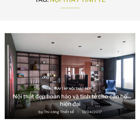
BỘ SƯU TẬP NỘI THẤT ĐẸP
Nội thất đẹp hoàn hảo và tinh tế cho căn hộ
hiện đại
by
Thi công Thiết kế
13/04/2017