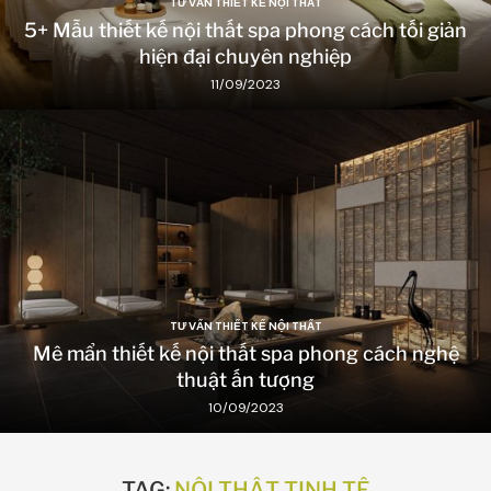
TƯ VẤN THIẾT KẾ NỘI THẤT
5+ Mẫu thiết kế nội thất spa phong cách tối giản
hiện đại chuyên nghiệp
11/09/2023
TƯ VẤN THIẾT KẾ NỘI THẤT
Mê mẩn thiết kế nội thất spa phong cách nghệ
thuật ấn tượng
10/09/2023
TAG:
NỘI THẤT TINH TẾ