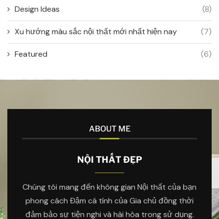
Design Ideas
(8)
Xu hướng màu sắc nội thất mới nhất hiện nay
(7)
Featured
(6)
ABOUT ME
NỘI THẤT ĐẸP
Chúng tôi mang đến không gian Nội thất của bạn
phong cách Đậm cá tính của Gia chủ đồng thời
đảm bảo sự tiện nghi và hài hòa trong sử dụng.