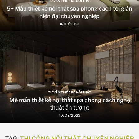
TƯ VẤN THIẾT KẾ NỘI THẤT
5+ Mẫu thiết kế nội thất spa phong cách tối giản
hiện đại chuyên nghiệp
11/09/2023
TƯ VẤN THIẾT KẾ NỘI THẤT
Mê mẩn thiết kế nội thất spa phong cách nghệ
thuật ấn tượng
10/09/2023
TAG:
THI CÔNG NỘI THẤT CHUYÊN NGHIỆP