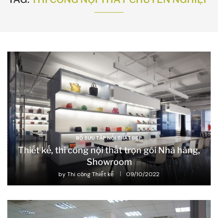
BỘ SƯU TẬP NỘI THẤT ĐẸP
Thiết kế, thi công nội thất trọn gói Nhà hàng,
Showroom
by
Thi công Thiết kế
09/10/2022