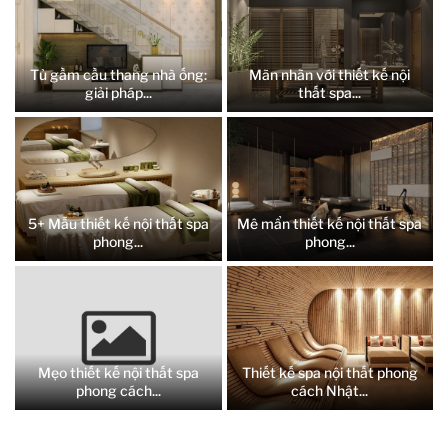
Tủ gầm cầu thang nhà ống:
Mãn nhãn với thiết kế nội
giải pháp...
thất spa...
5+ Mẫu thiết kế nội thất spa
Mê mẩn thiết kế nội thất spa
phong...
phong...
Mẹo thiết kế nội thất spa
Thiết kế spa nội thất phong
phong cách...
cách Nhật...