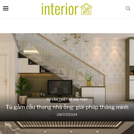
TƯ VẤN THIẾT KẾ NỘI THẤT
Tủ gầm cầu thang nhà ống: giải pháp thông minh
29/07/2024