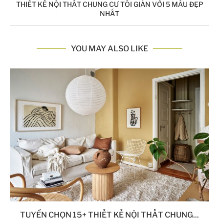
THIẾT KẾ NỘI THẤT CHUNG CƯ TỐI GIẢN VỚI 5 MẪU ĐẸP
NHẤT
YOU MAY ALSO LIKE
TUYỂN CHỌN 15+ THIẾT KẾ NỘI THẤT CHUNG...