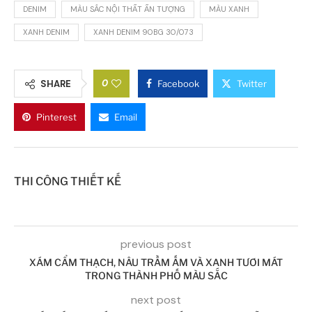
DENIM
MÀU SẮC NỘI THẤT ẤN TƯỢNG
MÀU XANH
XANH DENIM
XANH DENIM 90BG 30/073
0
SHARE
Facebook
Twitter
Pinterest
Email
THI CÔNG THIẾT KẾ
previous post
XÁM CẨM THẠCH, NÂU TRẦM ẤM VÀ XANH TƯƠI MÁT
TRONG THÀNH PHỐ MÀU SẮC
next post