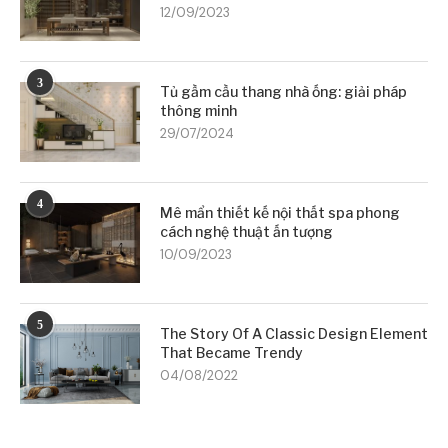
12/09/2023
3
Tủ gầm cầu thang nhà ống: giải pháp
thông minh
29/07/2024
4
Mê mẩn thiết kế nội thất spa phong
cách nghệ thuật ấn tượng
10/09/2023
5
The Story Of A Classic Design Element
That Became Trendy
04/08/2022