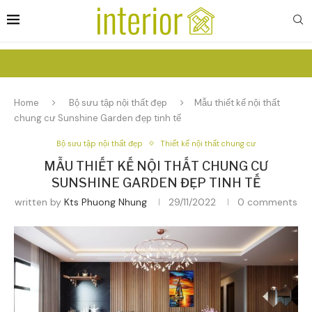
Home
Bộ sưu tập nội thất đẹp
Mẫu thiết kế nội thất
chung cư Sunshine Garden đẹp tinh tế
Bộ sưu tập nội thất đẹp
Thiết kế nội thất chung cư
MẪU THIẾT KẾ NỘI THẤT CHUNG CƯ
SUNSHINE GARDEN ĐẸP TINH TẾ
written by
Kts Phuong Nhung
29/11/2022
0 comments