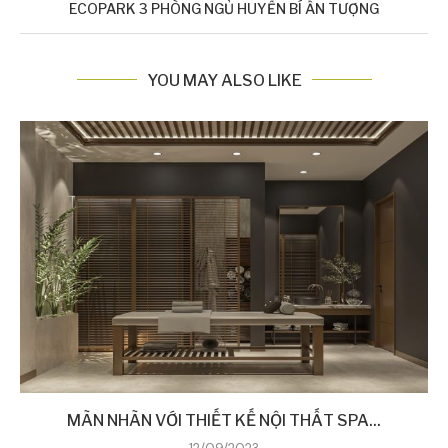
ECOPARK 3 PHÒNG NGỦ HUYỀN BÍ ẤN TƯỢNG
YOU MAY ALSO LIKE
MÃN NHÃN VỚI THIẾT KẾ NỘI THẤT SPA...