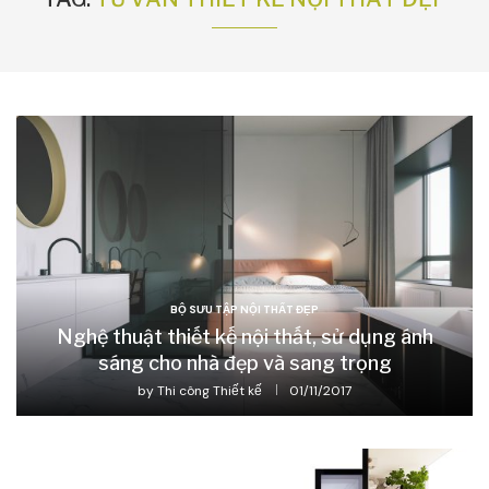
BỘ SƯU TẬP NỘI THẤT ĐẸP
Nghệ thuật thiết kế nội thất, sử dụng ánh
sáng cho nhà đẹp và sang trọng
by
Thi công Thiết kế
01/11/2017