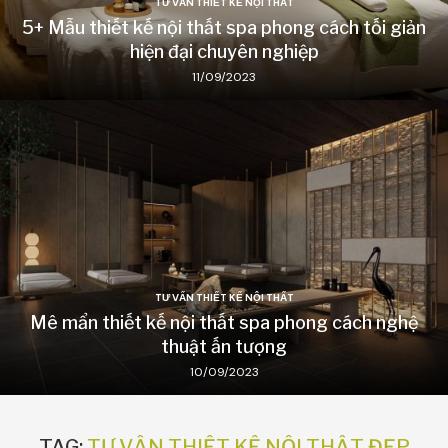
TƯ VẤN THIẾT KẾ NỘI THẤT
5+ Mẫu thiết kế nội thất spa phong cách tối giản
hiện đại chuyên nghiệp
11/09/2023
TƯ VẤN THIẾT KẾ NỘI THẤT
Mê mẩn thiết kế nội thất spa phong cách nghệ
thuật ấn tượng
10/09/2023
TAG:
TƯ VẤN THIẾT KẾ NỘI THẤT ĐẸP