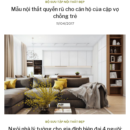
BỘ SƯU TẬP NỘI THẤT ĐẸP
Mẫu nội thất quyến rũ cho căn hộ của cặp vợ
chồng trẻ
11/04/2017
BỘ SƯU TẬP NỘI THẤT ĐẸP
Ngôi nhà lý tưởng cho gia đình hiện đại 4 người: