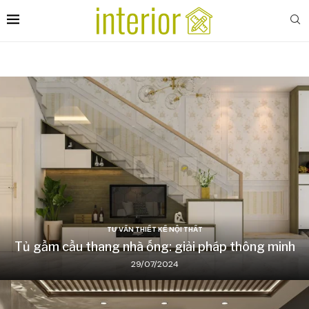
TƯ VẤN THIẾT KẾ NỘI THẤT
Tủ gầm cầu thang nhà ống: giải pháp thông minh
29/07/2024