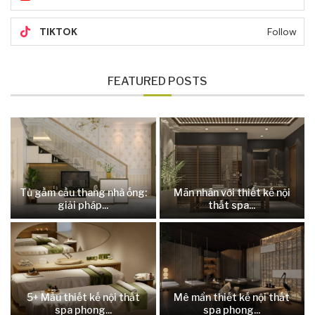
TIKTOK
Follow
FEATURED POSTS
Tủ gầm cầu thang nhà ống:
Mãn nhãn với thiết kế nội
giải pháp...
thất spa...
5+ Mẫu thiết kế nội thất
Mê mẩn thiết kế nội thất
spa phong...
spa phong...