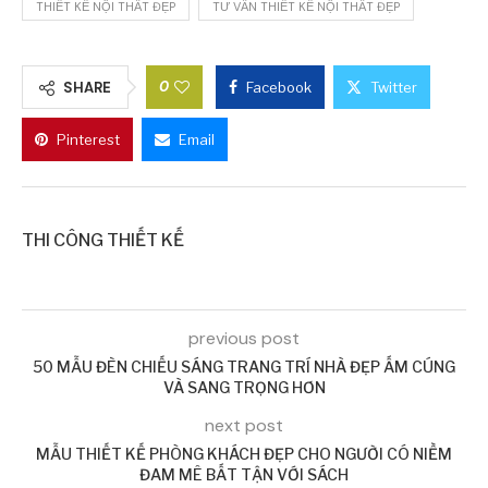
THIẾT KẾ NỘI THẤT ĐẸP
TƯ VẤN THIẾT KẾ NỘI THẤT ĐẸP
0
SHARE
Facebook
Twitter
Pinterest
Email
THI CÔNG THIẾT KẾ
previous post
50 MẪU ĐÈN CHIẾU SÁNG TRANG TRÍ NHÀ ĐẸP ẤM CÚNG
VÀ SANG TRỌNG HƠN
next post
MẪU THIẾT KẾ PHÒNG KHÁCH ĐẸP CHO NGƯỜI CÓ NIỀM
ĐAM MÊ BẤT TẬN VỚI SÁCH