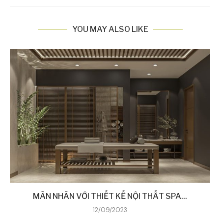
YOU MAY ALSO LIKE
MÃN NHÃN VỚI THIẾT KẾ NỘI THẤT SPA...
12/09/2023