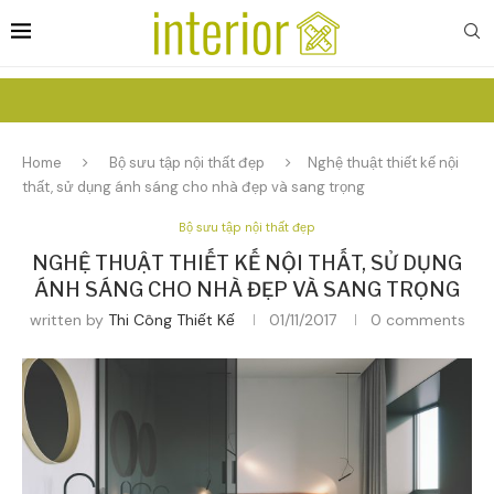
Home
Bộ sưu tập nội thất đẹp
Nghệ thuật thiết kế nội
thất, sử dụng ánh sáng cho nhà đẹp và sang trọng
Bộ sưu tập nội thất đẹp
NGHỆ THUẬT THIẾT KẾ NỘI THẤT, SỬ DỤNG
ÁNH SÁNG CHO NHÀ ĐẸP VÀ SANG TRỌNG
written by
Thi Công Thiết Kế
01/11/2017
0 comments