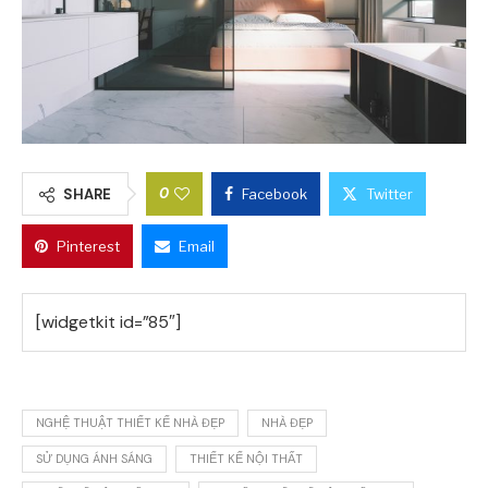
0
SHARE
Facebook
Twitter
Pinterest
Email
[widgetkit id=”85″]
NGHỆ THUẬT THIẾT KẾ NHÀ ĐẸP
NHÀ ĐẸP
SỬ DỤNG ÁNH SÁNG
THIẾT KẾ NỘI THẤT