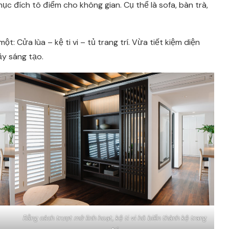
c đích tô điểm cho không gian. Cụ thể là sofa, bàn trà,
t: Cửa lùa – kệ ti vi – tủ trang trí. Vừa tiết kiệm diện
y sáng tạo.
Bằng cách trượt mở linh hoạt, kệ ti vi hô biến thành kệ trang