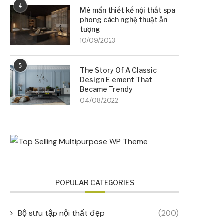
4
Mê mẩn thiết kế nội thất spa
phong cách nghệ thuật ấn
tượng
10/09/2023
5
The Story Of A Classic
Design Element That
Became Trendy
04/08/2022
POPULAR CATEGORIES
Bộ sưu tập nội thất đẹp
(200)