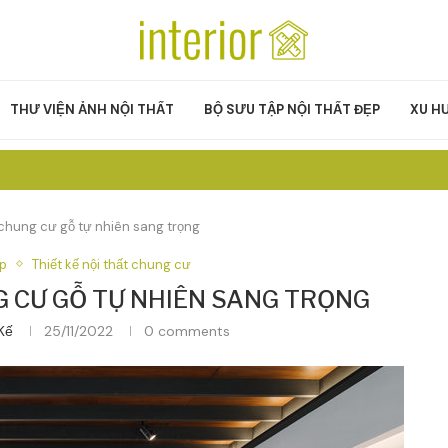
THƯ VIỆN ẢNH NỘI THẤT
BỘ SƯU TẬP NỘI THẤT ĐẸP
XU H
t chung cư gỗ tự nhiên sang trọng
ẹp
Thiết kế nội thất chung cư
G CƯ GỖ TỰ NHIÊN SANG TRỌNG
Kế
25/11/2022
0 comments