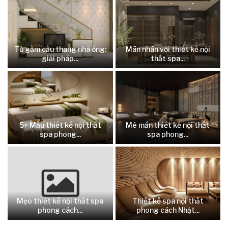
Tủ gầm cầu thang nhà ống:
Mãn nhãn với thiết kế nội
giải pháp...
thất spa...
5+ Mẫu thiết kế nội thất
Mê mẩn thiết kế nội thất
spa phong...
spa phong...
Mẹo thiết kế nội thất spa
Thiết kế spa nội thất
phong cách...
phong cách Nhật...