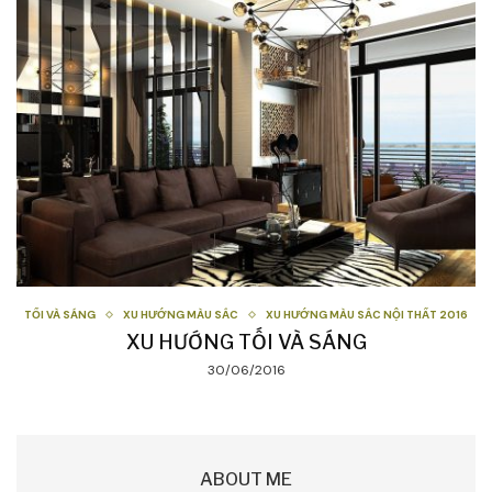
TỐI VÀ SÁNG
XU HƯỚNG MÀU SẮC
XU HƯỚNG MÀU SẮC NỘI THẤT 2016
XU HƯỚNG TỐI VÀ SÁNG
30/06/2016
ABOUT ME