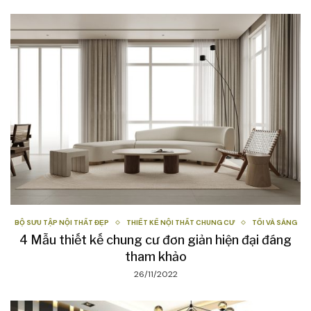
BỘ SƯU TẬP NỘI THẤT ĐẸP
THIẾT KẾ NỘI THẤT CHUNG CƯ
TỐI VÀ SÁNG
4 Mẫu thiết kế chung cư đơn giản hiện đại đáng
tham khảo
26/11/2022