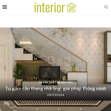
TƯ VẤN THIẾT KẾ NỘI THẤT
Tủ gầm cầu thang nhà ống: giải pháp thông minh
29/07/2024