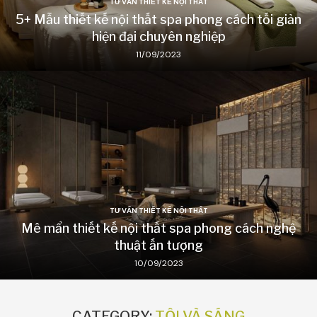
TƯ VẤN THIẾT KẾ NỘI THẤT
5+ Mẫu thiết kế nội thất spa phong cách tối giản
hiện đại chuyên nghiệp
11/09/2023
TƯ VẤN THIẾT KẾ NỘI THẤT
Mê mẩn thiết kế nội thất spa phong cách nghệ
thuật ấn tượng
10/09/2023
CATEGORY:
TỐI VÀ SÁNG