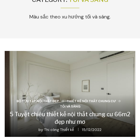
Màu sắc theo xu hướng tối và sáng.
BỘ SƯU TẬP NỘI THẤT ĐẸP
THIẾT KẾ NỘI THẤT CHUNG CƯ
TỐI VÀ SÁNG
5 Tuyệt chiêu thiết kế nội thất chung cư 66m2
đẹp như mơ
by
Thi công Thiết kế
15/12/2022