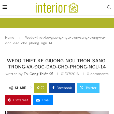
Home
Wedo-thiet-ke-giuong-ngu-tron-sang-trong-va-
đoc-dao-cho-phong-ngu-14
WEDO-THIET-KE-GIUONG-NGU-TRON-SANG-
TRONG-VA-ĐOC-DAO-CHO-PHONG-NGU-14
written by
Thi Công Thiết Kế
01/07/2016
0 comments
0
SHARE
Facebook
Twitter
Pinterest
Email