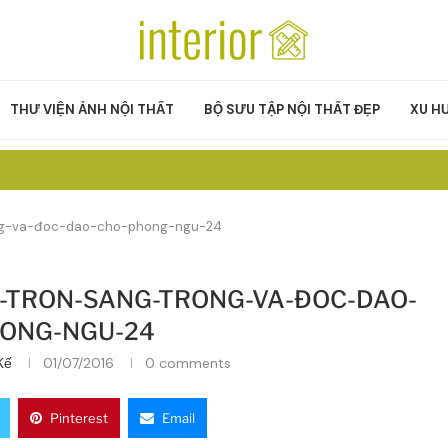
THƯ VIỆN ẢNH NỘI THẤT
BỘ SƯU TẬP NỘI THẤT ĐẸP
XU H
ng-va-đoc-dao-cho-phong-ngu-24
-TRON-SANG-TRONG-VA-ĐOC-DAO-
ONG-NGU-24
Kế
01/07/2016
0 comments
Pinterest
Email