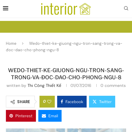
Home
Wedo-thiet-ke-giuong-ngu-tron-sang-trong-va-
đoc-dao-cho-phong-ngu-8
WEDO-THIET-KE-GIUONG-NGU-TRON-SANG-
TRONG-VA-ĐOC-DAO-CHO-PHONG-NGU-8
written by
Thi Công Thiết Kế
01/07/2016
0 comments
0
SHARE
Facebook
Twitter
Pinterest
Email